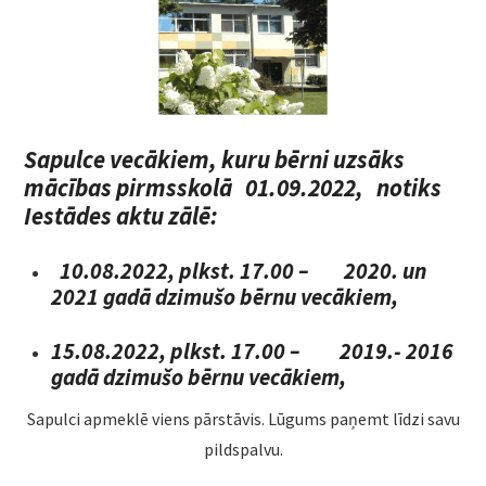
DOKUMENTI
VECĀKIEM
VAKANCES
Sapulce vecākiem, kuru bērni uzsāks
FOTO
mācības pirmsskolā 01.09.2022, notiks
Iestādes aktu zālē:
KONTAKTI
10.08.2022, plkst. 17.00 –
2020. un
2021 gadā dzimušo bērnu vecākiem,
15.08.2022, plkst. 17.00 –
2019.- 2016
gadā dzimušo bērnu vecākiem,
Sapulci apmeklē viens pārstāvis. Lūgums paņemt līdzi savu
pildspalvu.