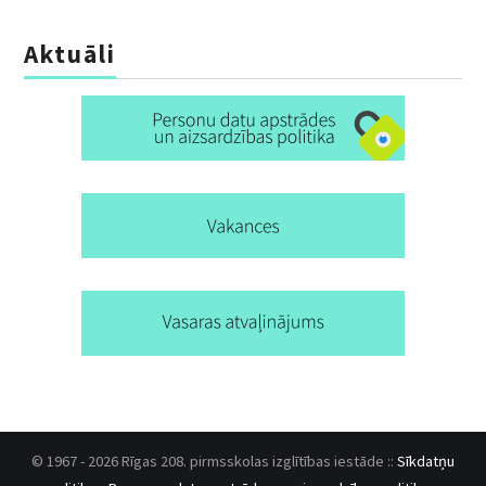
Aktuāli
© 1967 - 2026 Rīgas 208. pirmsskolas izglītības iestāde ::
Sīkdatņu