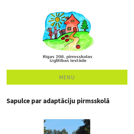
MENU
PAR MUMS
Sapulce par adaptāciju pirmsskolā
MĀCĪBAS
ĒDINĀŠANA