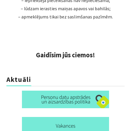
– iepriekšēja pieteikšanās nav nepieciešama;
– lūdzam ierasties maiņas apavos vai bahilās;
– apmeklējums tikai bez saslimšanas pazīmēm.
Gaidīsim jūs ciemos!
Aktuāli