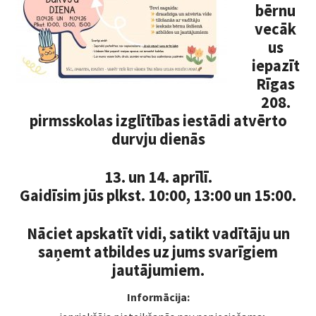
bērnu
DOKUMENTI
vecāk
us
VECĀKIEM
iepazīt
VAKANCES
Rīgas
208.
FOTO
pirmsskolas izglītības iestādi atvērto
durvju dienās
KONTAKTI
13. un 14. aprīlī.
Gaidīsim jūs plkst. 10:00, 13:00 un 15:00.
Nāciet apskatīt vidi, satikt vadītāju un
saņemt atbildes uz jums svarīgiem
jautājumiem.
Informācija: