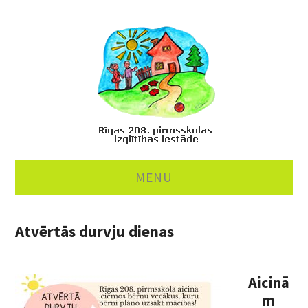
MENU
PAR MUMS
Atvērtās durvju dienas
MĀCĪBAS
Aicinā
ĒDINĀŠANA
m