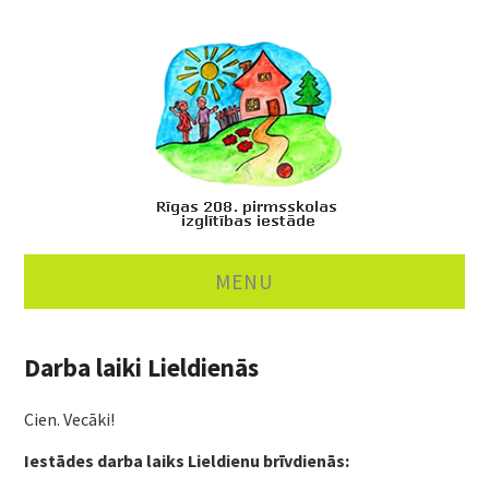
MENU
PAR MUMS
Darba laiki Lieldienās
MĀCĪBAS
Cien. Vecāki!
ĒDINĀŠANA
Iestādes darba laiks Lieldienu brīvdienās: