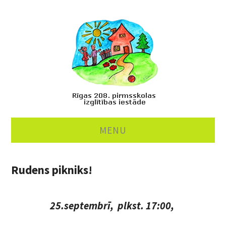
MENU
PAR MUMS
Rudens pikniks!
MĀCĪBAS
25.septembrī, plkst. 17:00,
ĒDINĀŠANA