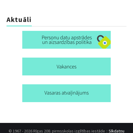
Aktuāli
© 1967 - 2026 Rīgas 208. pirmsskolas izglītības iestāde ::
Sīkdatņu