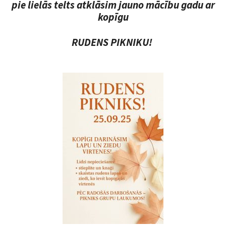
pie lielās telts atklāsim jauno mācību gadu ar
DOKUMENTI
kopīgu
VECĀKIEM
RUDENS PIKNIKU!
VAKANCES
FOTO
KONTAKTI