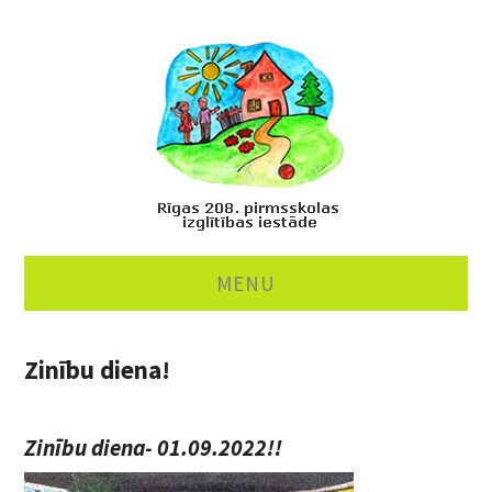
MENU
PAR MUMS
Zinību diena!
MĀCĪBAS
Zinību diena- 01.09.2022!!
ĒDINĀŠANA